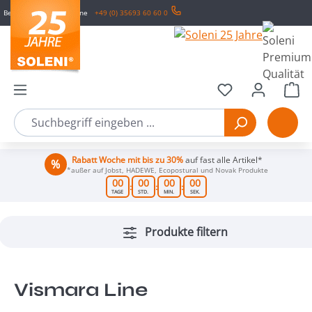
Bestell- & Service-Hotline
+49 (0) 35693 60 60 0
Zum Hauptinhalt springen
Wa
Rabatt Woche mit bis zu 30%
auf fast alle Artikel*
*außer auf Jobst, HADEWE, Ecopostural und Novak Produkte
00
00
00
00
:
:
:
TAGE
STD.
MIN.
SEK.
Produkte filtern
Vismara Line