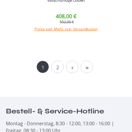
Waschanlage Odden
408,00 €
552,00 €
Preise exkl. MwSt. zzgl. Versandkosten
In den Warenkorb
Seite
Seite
1
2
Bestell- & Service-Hotline
Montag - Donnerstag, 8:30 - 12:00, 13:00 - 16:00 |
Freitag, 08:30 - 13:00 Uhr