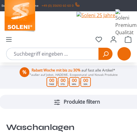
Bestell- & Service-Hotline
+49 (0) 35693 60 60 0
Zum Hauptinhalt springen
Wa
Rabatt Woche mit bis zu 30%
auf fast alle Artikel*
*außer auf Jobst, HADEWE, Ecopostural und Novak Produkte
00
00
00
00
:
:
:
TAGE
STD.
MIN.
SEK.
Produkte filtern
Waschanlagen