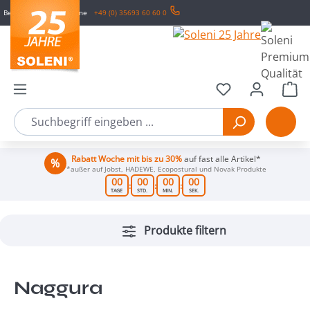
Bestell- & Service-Hotline
+49 (0) 35693 60 60 0
Zum Hauptinhalt springen
Wa
Rabatt Woche mit bis zu 30%
auf fast alle Artikel*
*außer auf Jobst, HADEWE, Ecopostural und Novak Produkte
00
00
00
00
:
:
:
TAGE
STD.
MIN.
SEK.
Produkte filtern
Naggura